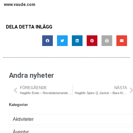
www.vaude.com
DELA DETTA INLÄGG
Andra nyheter
FÖREGÅENDE
NÄSTA
Haglöfs Endo – Revolutionerande 3-lagers skaljacka med enastående andningsförmåga
Haglöfs Spinx Q Jacket – Bara för tjejer
Kategorier
Aktiviteter
Äventyr