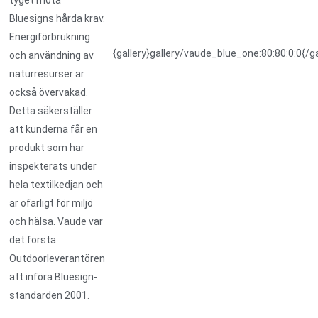
tyget möta
Bluesigns hårda krav.
Energiförbrukning
{gallery}gallery/vaude_blue_one:80:80:0:0{/ga
och användning av
naturresurser är
också övervakad.
Detta säkerställer
att kunderna får en
produkt som har
inspekterats under
hela textilkedjan och
är ofarligt för miljö
och hälsa. Vaude var
det första
Outdoorleverantören
att införa Bluesign-
standarden 2001.