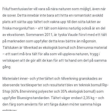
Friluftsentusiaster vill vara så nära naturen som möjligt, även när
de sover. Detta innebär inte bara att hitta en romantiskt avskild
plats att sätta upp tältet och vakna upp till den söta lukten av
friska morgonluften – ett tält som känns naturlig också är en del
av ekvationen. Sommaren 2011, är tyska Vaude först med ett tält
på marknaden som uppfyller detta krav bättre än någonsin.
Tältduken är tillverkad av ekologisk bomull och återvunna material
– ett sant må-bra tält för alla som vill uppleva naturen, trygg i
vetskapen att de gör allt de kan för att ta hand om det på samma
gång.
Materialet inner- och yttertältet och tillverkning granskades av
oberoende textilexperter och resultatet blev en teknisk bomull Rip-
Stop (65% återvinning polyester och 35% ekologisk bomull) som
uppfyller Bluesignstandarden. Tältet väger endast 2,35 kg – och
den färg som använts för att färga duken möter samma höga
miljökrav.