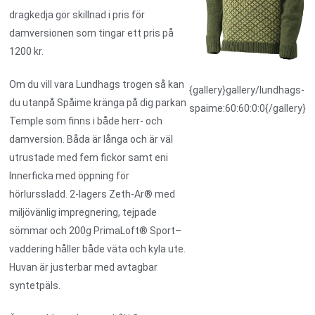
dragkedja gör skillnad i pris för
damversionen som tingar ett pris på
1200 kr.
Om du vill vara Lundhags trogen så kan
{gallery}gallery/lundhags-
du utanpå Spåime kränga på dig parkan
spaime:60:60:0:0{/gallery}
Temple som finns i både herr- och
damversion. Båda är långa och är väl
utrustade med fem fickor samt eni
Innerficka med öppning för
hörlurssladd. 2-lagers Zeth-Ar® med
miljövänlig impregnering, tejpade
sömmar och 200g PrimaLoft® Sport–
vaddering håller både väta och kyla ute.
Huvan är justerbar med avtagbar
syntetpäls.