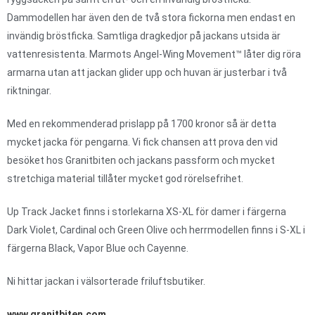
Dammodellen har även den de två stora fickorna men endast en
invändig bröstficka. Samtliga dragkedjor på jackans utsida är
vattenresistenta. Marmots Angel-Wing Movement™ låter dig röra
armarna utan att jackan glider upp och huvan är justerbar i två
riktningar.
Med en rekommenderad prislapp på 1700 kronor så är detta
mycket jacka för pengarna. Vi fick chansen att prova den vid
besöket hos Granitbiten och jackans passform och mycket
stretchiga material tillåter mycket god rörelsefrihet.
Up Track Jacket finns i storlekarna XS-XL för damer i färgerna
Dark Violet, Cardinal och Green Olive och herrmodellen finns i S-XL i
färgerna Black, Vapor Blue och Cayenne.
Ni hittar jackan i välsorterade friluftsbutiker.
www.granitbiten.com