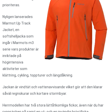
prioriteras.
Nyligen lanserades
Marmot Up Track
Jacket, en
softshelljacka som
ingår i Marmots m3
serie vars produkter är
inriktade på
högintensiva
aktiviteter som
klättring, cykling, toppturer och längdåkning.
Jackan är vindtät och vattenavvisande vilket gör att den klarar
såväl regnskurar och kortare stormbyar.
Herrmodellen har två stora lättåtkomliga fickor, även när du har
ryggsäcken på samt en ut- och en invändig bröstficka.