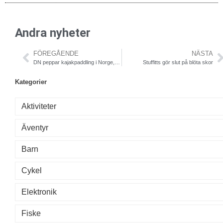
Andra nyheter
FÖREGÅENDE
NÄSTA
DN peppar kajakpaddling i Norge, I ♥ OUTDOOR diggar!
Stuffitts gör slut på blöta skor
Kategorier
Aktiviteter
Äventyr
Barn
Cykel
Elektronik
Fiske