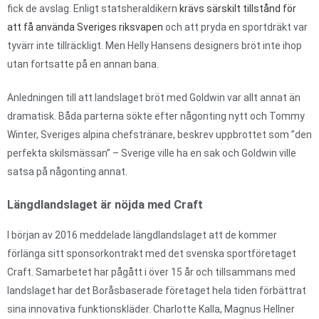
fick de avslag. Enligt statsheraldikern
krävs särskilt tillstånd för
att få använda Sveriges riksvapen
och att pryda en sportdräkt var
tyvärr inte tillräckligt. Men Helly Hansens designers bröt inte ihop
utan fortsatte på en annan bana.
Anledningen till att landslaget bröt med Goldwin var allt annat än
dramatisk. Båda parterna sökte efter någonting nytt och Tommy
Winter, Sveriges alpina chefstränare, beskrev uppbrottet som ”den
perfekta skilsmässan” – Sverige ville ha en sak och Goldwin ville
satsa på någonting annat.
Längdlandslaget är nöjda med Craft
I början av 2016 meddelade längdlandslaget att de kommer
förlänga sitt sponsorkontrakt med det svenska sportföretaget
Craft. Samarbetet har pågått i över 15 år och tillsammans med
landslaget har det Boråsbaserade företaget hela tiden förbättrat
sina innovativa funktionskläder. Charlotte Kalla, Magnus Hellner