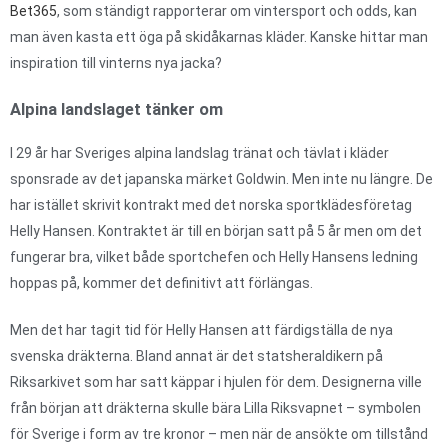
Bet365
, som ständigt rapporterar om vintersport och odds, kan
man även kasta ett öga på skidåkarnas kläder. Kanske hittar man
inspiration till vinterns nya jacka?
Alpina landslaget tänker om
I 29 år har Sveriges alpina landslag tränat och tävlat i kläder
sponsrade av det japanska märket Goldwin. Men inte nu längre. De
har istället skrivit kontrakt med det norska sportklädesföretag
Helly Hansen. Kontraktet är till en början satt på 5 år men om det
fungerar bra, vilket både sportchefen och Helly Hansens ledning
hoppas på, kommer det definitivt att förlängas.
Men det har tagit tid för Helly Hansen att färdigställa de nya
svenska dräkterna. Bland annat är det statsheraldikern på
Riksarkivet som har satt käppar i hjulen för dem. Designerna ville
från början att dräkterna skulle bära Lilla Riksvapnet – symbolen
för Sverige i form av tre kronor – men när de ansökte om tillstånd