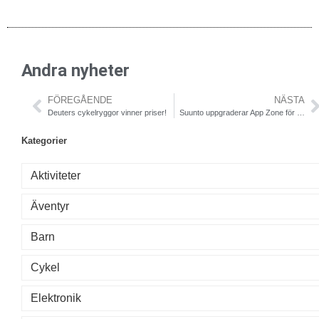
Andra nyheter
FÖREGÅENDE
NÄSTA
Deuters cykelryggor vinner priser!
Suunto uppgraderar App Zone för nya möjligheter till anpassning av GPS-klockan Ambit
Kategorier
Aktiviteter
Äventyr
Barn
Cykel
Elektronik