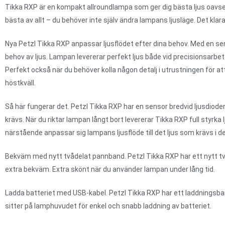
Tikka RXP är en kompakt allroundlampa som ger dig bästa ljus oavsett
bästa av allt – du behöver inte själv ändra lampans ljusläge. Det kla
Nya Petzl Tikka RXP anpassar ljusflödet efter dina behov. Med en sen
behov av ljus. Lampan levererar perfekt ljus både vid precisionsarbe
Perfekt också när du behöver kolla någon detalj i utrustningen för a
höstkväll.
Så här fungerar det. Petzl Tikka RXP har en sensor bredvid ljusdiod
krävs. När du riktar lampan långt bort levererar Tikka RXP full styr
närstående anpassar sig lampans ljusflöde till det ljus som krävs i de
Bekväm med nytt tvådelat pannband. Petzl Tikka RXP har ett nytt tv
extra bekväm. Extra skönt när du använder lampan under lång tid.
Ladda batteriet med USB-kabel. Petzl Tikka RXP har ett laddningsba
sitter på lamphuvudet för enkel och snabb laddning av batteriet.