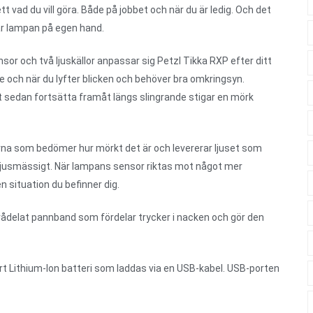
 vad du vill göra. Både på jobbet och när du är ledig. Och det
rar lampan på egen hand.
sor och två ljuskällor anpassar sig Petzl Tikka RXP efter ditt
te och när du lyfter blicken och behöver bra omkringsyn.
tt sedan fortsätta framåt längs slingrande stigar en mörk
erna som bedömer hur mörkt det är och levererar ljuset som
ka ljusmässigt. När lampans sensor riktas mot något mer
n situation du befinner dig.
ådelat pannband som fördelar trycker i nacken och gör den
rt Lithium-Ion batteri som laddas via en USB-kabel. USB-porten