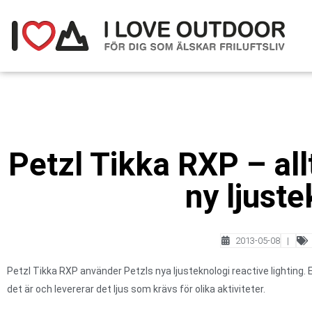
Petzl Tikka RXP – all
ny ljust
2013-05-08
|
Petzl Tikka RXP använder Petzls nya ljusteknologi reactive lighting. 
det är och levererar det ljus som krävs för olika aktiviteter.