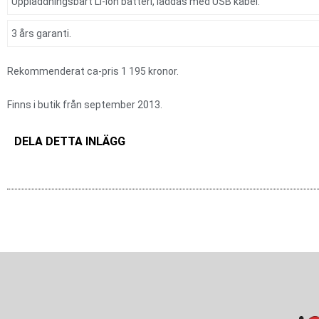
Uppladdningsbart Li-ion batteri, laddas med USB kabel.
3 års garanti.
Rekommenderat ca-pris 1 195 kronor.
Finns i butik från september 2013.
DELA DETTA INLÄGG