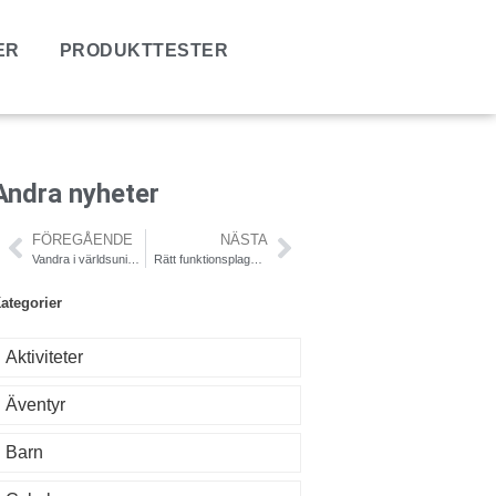
ER
PRODUKTTESTER
Andra nyheter
FÖREGÅENDE
NÄSTA
Vandra i världsunik natur vid Höga Kusten
Rätt funktionsplagg ger dig extra motivation inför sommarlöpningen
ategorier
Aktiviteter
Äventyr
Barn