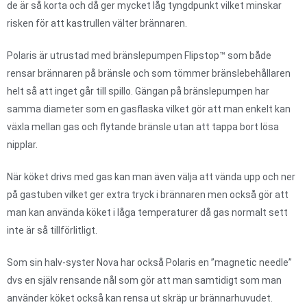
de är så korta och då ger mycket låg tyngdpunkt vilket minskar
risken för att kastrullen välter brännaren.
Polaris är utrustad med bränslepumpen Flipstop™ som både
rensar brännaren på bränsle och som tömmer bränslebehållaren
helt så att inget går till spillo. Gängan på bränslepumpen har
samma diameter som en gasflaska vilket gör att man enkelt kan
växla mellan gas och flytande bränsle utan att tappa bort lösa
nipplar.
När köket drivs med gas kan man även välja att vända upp och ner
på gastuben vilket ger extra tryck i brännaren men också gör att
man kan använda köket i låga temperaturer då gas normalt sett
inte är så tillförlitligt.
Som sin halv-syster Nova har också Polaris en ”magnetic needle”
dvs en själv rensande nål som gör att man samtidigt som man
använder köket också kan rensa ut skräp ur brännarhuvudet.