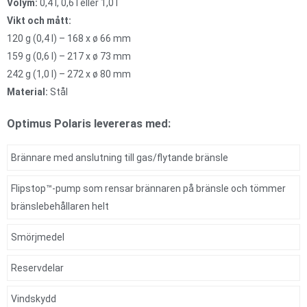
Volym:
0,4 l, 0,6 l eller 1,0 l
Vikt och mått:
120 g (0,4 l) – 168 x ø 66 mm
159 g (0,6 l) – 217 x ø 73 mm
242 g (1,0 l) – 272 x ø 80 mm
Material:
Stål
Optimus Polaris levereras med:
Brännare med anslutning till gas/flytande bränsle
Flipstop™-pump som rensar brännaren på bränsle och tömmer
bränslebehållaren helt
Smörjmedel
Reservdelar
Vindskydd