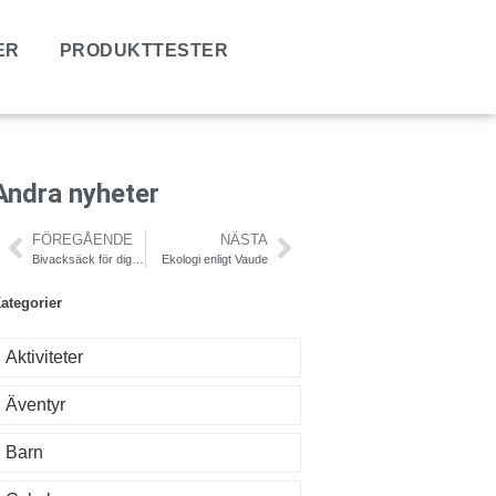
ER
PRODUKTTESTER
Andra nyheter
FÖREGÅENDE
NÄSTA
Bivacksäck för dig som vill sova ensam
Ekologi enligt Vaude
ategorier
Aktiviteter
Äventyr
Barn