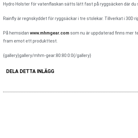
Hydro Holster för vatenflaskan sätts lätt fast på ryggsäcken där du s
Rainfly är regnskyddet för ryggsäckar i tre stolekar. Tillverkat i 30D 
På hemsidan
www.mhmgear.com
som nu är uppdaterad finns mer te
fram emot ett produkttest.
{gallery}gallery/mhm-gear:80:80:0:0{/gallery}
DELA DETTA INLÄGG