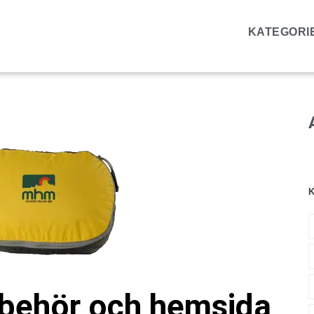
KATEGORI
K
lbehör och hemsida