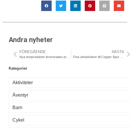
Andra nyheter
FÖREGÅENDE
NÄSTA
Nya testprodukter levererades precis till kontoret
Fina utmärkelser till Copper Spur UL4 från Big Agnes
Kategorier
Aktiviteter
Äventyr
Barn
Cykel