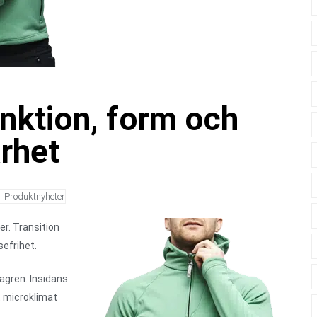
nktion, form och
arhet
Produktnyheter
er. Transition
efrihet.
lagren. Insidans
t microklimat