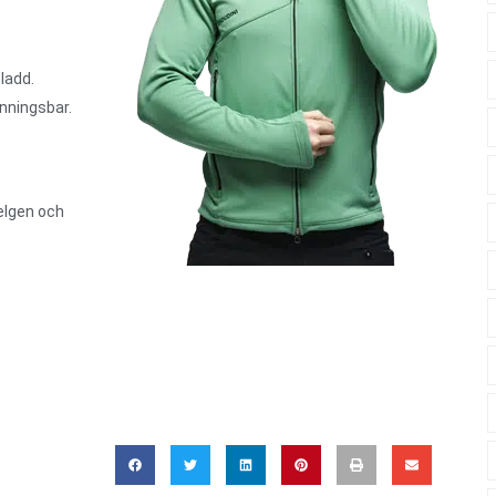
ladd.
inningsbar.
elgen och