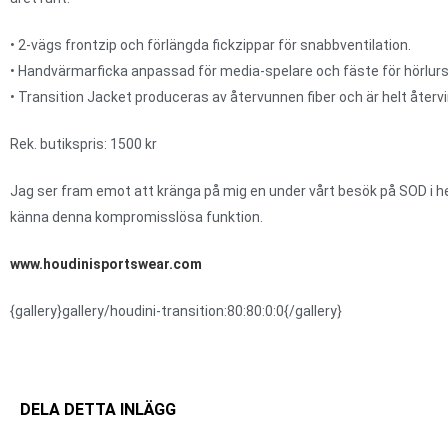
• 2-vägs frontzip och förlängda fickzippar för snabbventilation.
• Handvärmarficka anpassad för media-spelare och fäste för hörlurs
• Transition Jacket produceras av återvunnen fiber och är helt återv
Rek. butikspris: 1500 kr
Jag ser fram emot att kränga på mig en under vårt besök på SOD i h
känna denna kompromisslösa funktion.
www.houdinisportswear.com
{gallery}gallery/houdini-transition:80:80:0:0{/gallery}
DELA DETTA INLÄGG