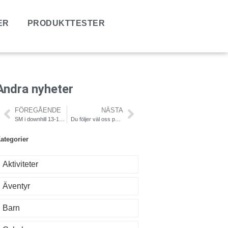
ER
PRODUKTTESTER
Andra nyheter
FÖREGÅENDE
NÄSTA
SM i downhill 13-14:e augusti i Åre
Du följer väl oss på facebook och twitter?
ategorier
Aktiviteter
Äventyr
Barn