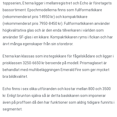
toppserien, Eterna ligger i mellanregistret och Echo är företagets
bassortiment. Epochmodellerna finns som fullformatkikare
(rekommenderat pris 14950 kr) och kompaktkikare
(rekommenderat pris 7950-8450 kr). Fullformatkikaren använder
högkvalitativa glas och är den enda tillverkaren i världen som
använder SF-glas i en kikare. Kompaktkikaren ryms i fickan och har
ärvt många egenskaper från sin storebror.
Eterna kan klassas som instegskikare för fågelskådare och ligger i
prisklassen 3250-6650 kr beroende på modell. Prismaglaset är
behandlat med multibeläggningen Emerald Fire som ger mycket
bra bildkvalitet.
Echo finns i sex olika utföranden och kostar mellan 800 och 3500
kr. Enligt brunton själva så är detta baskikaren som imponerar
även på proffsen då den har funktioner som aldrig tidigare funnits i
segmentet.