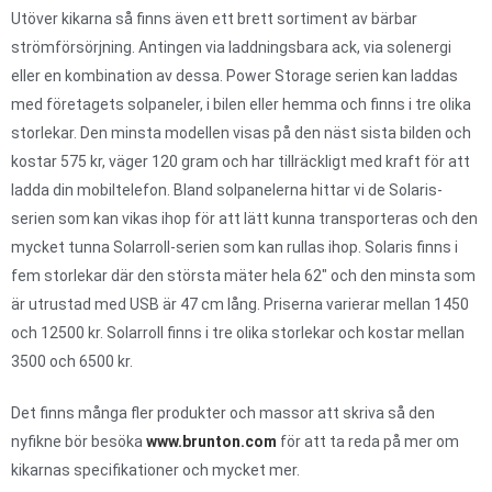
Utöver kikarna så finns även ett brett sortiment av bärbar
strömförsörjning. Antingen via laddningsbara ack, via solenergi
eller en kombination av dessa. Power Storage serien kan laddas
med företagets solpaneler, i bilen eller hemma och finns i tre olika
storlekar. Den minsta modellen visas på den näst sista bilden och
kostar 575 kr, väger 120 gram och har tillräckligt med kraft för att
ladda din mobiltelefon. Bland solpanelerna hittar vi de Solaris-
serien som kan vikas ihop för att lätt kunna transporteras och den
mycket tunna Solarroll-serien som kan rullas ihop. Solaris finns i
fem storlekar där den största mäter hela 62″ och den minsta som
är utrustad med USB är 47 cm lång. Priserna varierar mellan 1450
och 12500 kr. Solarroll finns i tre olika storlekar och kostar mellan
3500 och 6500 kr.
Det finns många fler produkter och massor att skriva så den
nyfikne bör besöka
www.brunton.com
för att ta reda på mer om
kikarnas specifikationer och mycket mer.