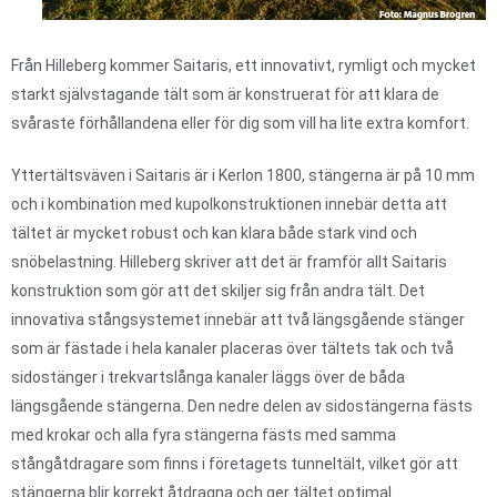
Från Hilleberg kommer Saitaris, ett innovativt, rymligt och mycket
starkt självstagande tält som är konstruerat för att klara de
svåraste förhållandena eller för dig som vill ha lite extra komfort.
Yttertältsväven i Saitaris är i Kerlon 1800, stängerna är på 10 mm
och i kombination med kupolkonstruktionen innebär detta att
tältet är mycket robust och kan klara både stark vind och
snöbelastning. Hilleberg skriver att det är framför allt Saitaris
konstruktion som gör att det skiljer sig från andra tält. Det
innovativa stångsystemet innebär att två längsgående stänger
som är fästade i hela kanaler placeras över tältets tak och två
sidostänger i trekvartslånga kanaler läggs över de båda
längsgående stängerna. Den nedre delen av sidostängerna fästs
med krokar och alla fyra stängerna fästs med samma
stångåtdragare som finns i företagets tunneltält, vilket gör att
stängerna blir korrekt åtdragna och ger tältet optimal