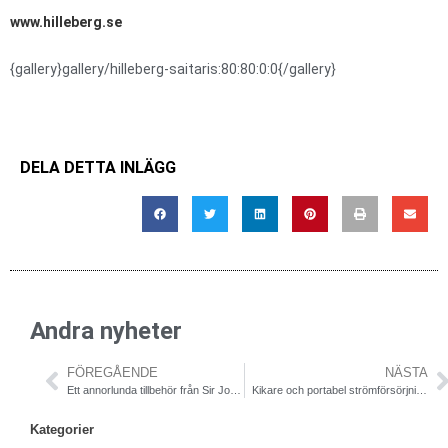
www.hilleberg.se
{gallery}gallery/hilleberg-saitaris:80:80:0:0{/gallery}
DELA DETTA INLÄGG
Andra nyheter
FÖREGÅENDE
NÄSTA
Ett annorlunda tillbehör från Sir Joseph
Kikare och portabel strömförsörjning från Brunton
Kategorier