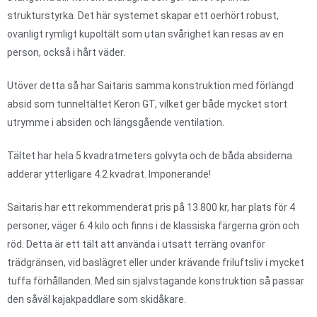
strukturstyrka. Det här systemet skapar ett oerhört robust,
ovanligt rymligt kupoltält som utan svårighet kan resas av en
person, också i hårt väder.
Utöver detta så har Saitaris samma konstruktion med förlängd
absid som tunneltältet Keron GT, vilket ger både mycket stort
utrymme i absiden och längsgående ventilation.
Tältet har hela 5 kvadratmeters golvyta och de båda absiderna
adderar ytterligare 4.2 kvadrat. Imponerande!
Saitaris har ett rekommenderat pris på 13 800 kr, har plats för 4
personer, väger 6.4 kilo och finns i de klassiska färgerna grön och
röd. Detta är ett tält att använda i utsatt terräng ovanför
trädgränsen, vid baslägret eller under krävande friluftsliv i mycket
tuffa förhållanden. Med sin självstagande konstruktion så passar
den såväl kajakpaddlare som skidåkare.