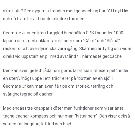
skattjakt? Den nygamla trenden med geocaching har fått nytt liv
och då framför allt för de mindre i familjen.
Geomate Jr är en liten färgglad handhållen GPS för under 1000-
lappen som med enkla instruktioner som ”Gå ut” och ”Slå på”
räcker för att äventyret ska vara igång. Skärmen är tydlig och visar
direkt vid uppstart en pil med avstånd till närmaste geocache.
Den kan även ge ledtrådar om gömstället som till exempel ”under
en sten”, ”högt uppe i ett träd” eller på ”botten av en sjö”. I
Geomate Jr kan man även få tips om storlek, terräng och
svårighetsgrad på cachen.
Med endast tre knappar sköter man funktioner som visar antal
tagna cacher, kompass och hur man ”hittar hem”. Den visar också
värden för longitud, latitud och höjd.