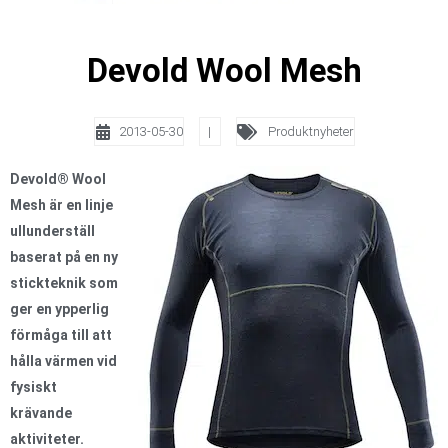
Devold Wool Mesh
2013-05-30
|
Produktnyheter
Devold® Wool
Mesh är en linje
ullunderställ
baserat på en ny
stickteknik som
ger en ypperlig
förmåga till att
hålla värmen vid
fysiskt
krävande
aktiviteter.