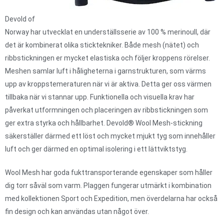
Devold of
Norway har utvecklat en underställsserie av 100 % merinoull, där
det är kombinerat olika sticktekniker. Både mesh (nätet) och
ribbstickningen er mycket elastiska och följer kroppens rörelser.
Meshen samlar luft i håligheterna i garnstrukturen, som värms
upp av kroppstemeraturen när vi är aktiva. Detta ger oss värmen
tillbaka när vi stannar upp. Funktionella och visuella krav har
påverkat utformningen och placeringen av ribbstickningen som
ger extra styrka och hållbarhet. Devold® Wool Mesh-stickning
säkerställer därmed ett löst och mycket mjukt tyg som innehåller
luft och ger därmed en optimal isolering i ett lättviktstyg.
Wool Mesh har goda fukttransporterande egenskaper som håller
dig torr såväl som varm. Plaggen fungerar utmärkt i kombination
med kollektionen Sport och Expedition, men överdelarna har också
fin design och kan användas utan något över.