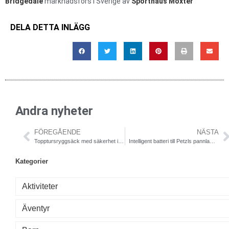
Bridgedale
marknadsförs i Sverige av
Sporthaus Moxter
DELA DETTA INLÄGG
Andra nyheter
FÖREGÅENDE
NÄSTA
Topptursryggsäck med säkerhet i fokus
Intelligent batteri till Petzls pannlampor
Kategorier
Aktiviteter
Äventyr