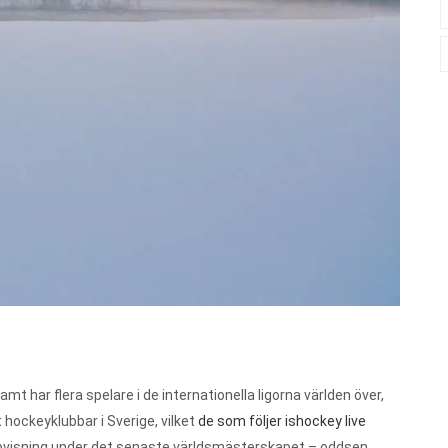
t har flera spelare i de internationella ligorna världen över,
 hockeyklubbar i Sverige, vilket
de som följer ishockey live
 uppvisning under det senaste världsmästerskapet – oddsen