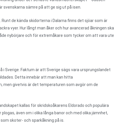
g är svenskarna sämre på att ge sig ut på isen.
. Runt de kända skidorterna i Dalarna finns det sjöar som är
vackra vyer. Hur långt man åker och hur avancerad åkningen ska
 både nybörjare och för extremåkare som tycker om att vara ute
på i Sverige. Faktum är att Sverige sägs vara ursprungslandet
ildades. Detta innebär att man kan hitta
en, men givetvis är det temperaturen som avgör om de
 Landskapet kallas för skridskoåkarens Eldorado och populära
r plogas, även om i olika långa banor och med olika jämnhet,
r som skoter- och sparkåkning på is.