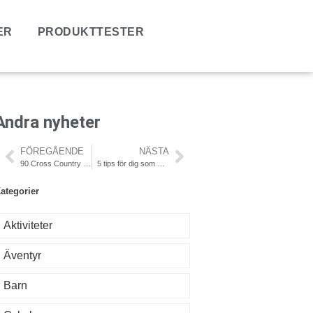
ER
PRODUKTTESTER
Andra nyheter
FÖREGÅENDE
NÄSTA
90 Cross Country i kampen mot plast i världshaven
5 tips för dig som vill ha med din mobil ut i naturen
ategorier
Aktiviteter
Äventyr
Barn