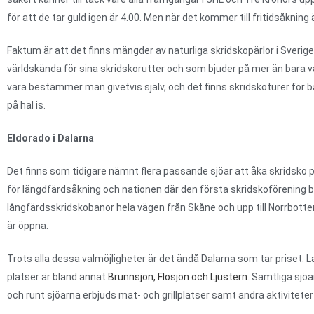
för att de tar guld igen är 4.00. Men när det kommer till fritidsåknin
Faktum är att det finns mängder av naturliga skridskopärlor i Sverige
världskända för sina skridskorutter och som bjuder på mer än bara 
vara bestämmer man givetvis själv, och det finns skridskoturer för
på hal is.
Eldorado i Dalarna
Det finns som tidigare nämnt flera passande sjöar att åka skridsko 
för längdfärdsåkning och nationen där den första skridskoförening b
långfärdsskridskobanor hela vägen från Skåne och upp till Norrbott
är öppna.
Trots alla dessa valmöjligheter är det ändå Dalarna som tar priset.
platser är bland annat
Brunnsjön, Flosjön och Ljustern
. Samtliga sjöa
och runt sjöarna erbjuds mat- och grillplatser samt andra aktivitete