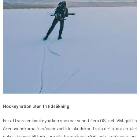
Hockeynation utan fritidsåkning
För att vara en hockeynation som har vunnit flera OS- och VM-guld, sam
åker svenskarna förvånansvärt lite skridskor. Trots det stora antalet
säkert känner till tack vare alla framgångar i SHL och Tre Kronors