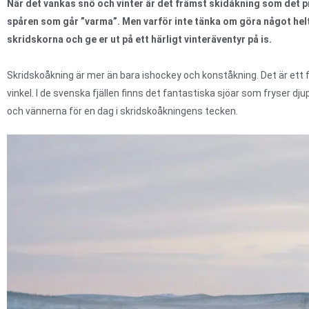
När det vankas snö och vinter är det främst skidåkning som det p
spåren som går ”varma”. Men varför inte tänka om göra något helt
skridskorna och ge er ut på ett härligt vinteräventyr på is.
Skridskoåkning är mer än bara ishockey och konståkning. Det är ett f
vinkel. I de svenska fjällen finns det fantastiska sjöar som fryser dj
och vännerna för en dag i skridskoåkningens tecken.