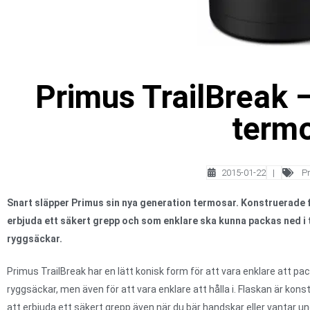
Primus TrailBreak 
term
2015-01-22
|
P
Snart släpper Primus sin nya generation termosar. Konstruerade f
erbjuda ett säkert grepp och som enklare ska kunna packas ned i
ryggsäckar.
Primus TrailBreak har en lätt konisk form för att vara enklare att pac
ryggsäckar, men även för att vara enklare att hålla i. Flaskan är kons
att erbjuda ett säkert grepp även när du bär handskar eller vantar un