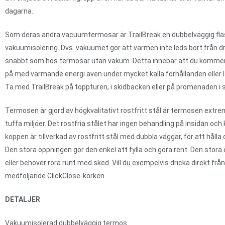
dagarna.
Som deras andra vacuumtermosar är TrailBreak en dubbelväggig fl
vakuumisolering. Dvs. vakuumet gör att värmen inte leds bort från dr
snabbt som hos termosar utan vakum. Detta innebär att du kommer 
på med värmande energi även under mycket kalla förhållanden eller l
Ta med TrailBreak på toppturen, i skidbacken eller på promenaden i 
Termosen är gjord av högkvalitativt rostfritt stål är termosen extremt
tuffa miljöer. Det rostfria stålet har ingen behandling på insidan o
koppen är tillverkad av rostfritt stål med dubbla väggar, för att hålla
Den stora öppningen gör den enkel att fylla och göra rent. Den stora 
eller behöver röra runt med sked. Vill du exempelvis dricka direkt f
medföljande ClickClose-korken.
DETALJER
Vakuumisolerad dubbelväggig termos