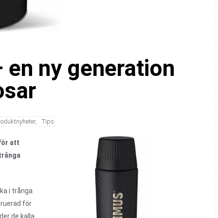
– en ny generation
osar
roduktnyheter
,
Tips
ör att
 trånga
ka i trånga
truerad för
der de kalla