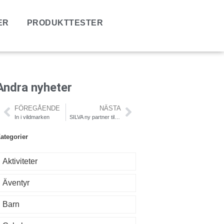
ER
PRODUKTTESTER
Andra nyheter
FÖREGÅENDE
NÄSTA
In i vildmarken
SILVA ny partner till Vasaloppet SILVA
ategorier
Aktiviteter
Äventyr
Barn