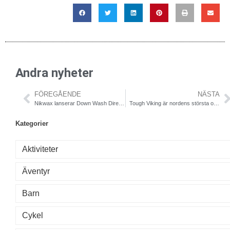
Andra nyheter
FÖREGÅENDE
NÄSTA
Nikwax lanserar Down Wash Direct för behandlat och obehandlat dun
Tough Viking är nordens största och brutalaste Obstacle Race
Kategorier
Aktiviteter
Äventyr
Barn
Cykel