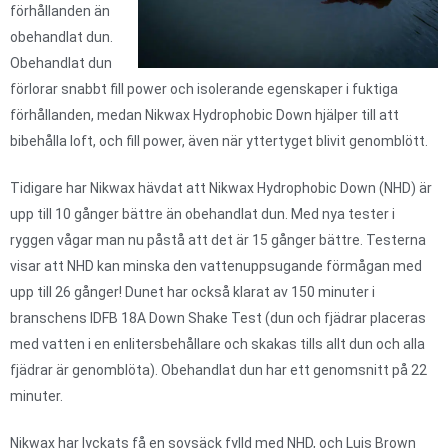
förhållanden än
obehandlat dun.
Obehandlat dun
förlorar snabbt fill power och isolerande egenskaper i fuktiga
förhållanden, medan Nikwax Hydrophobic Down hjälper till att
bibehålla loft, och fill power, även när yttertyget blivit genomblött.
Tidigare har Nikwax hävdat att Nikwax Hydrophobic Down (NHD) är
upp till 10 gånger bättre än obehandlat dun. Med nya tester i
ryggen vågar man nu påstå att det är 15 gånger bättre. Testerna
visar att NHD kan minska den vattenuppsugande förmågan med
upp till 26 gånger! Dunet har också klarat av 150 minuter i
branschens IDFB 18A Down Shake Test (dun och fjädrar placeras
med vatten i en enlitersbehållare och skakas tills allt dun och alla
fjädrar är genomblöta). Obehandlat dun har ett genomsnitt på 22
minuter.
Nikwax har lyckats få en sovsäck fylld med NHD, och Luis Brown