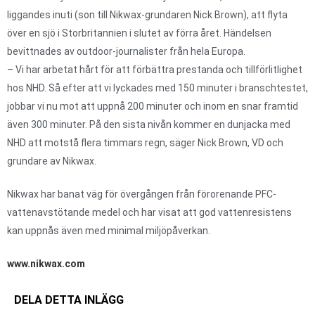
liggandes inuti (son till Nikwax-grundaren Nick Brown), att flyta
över en sjö i Storbritannien i slutet av förra året. Händelsen
bevittnades av outdoor-journalister från hela Europa.
– Vi har arbetat hårt för att förbättra prestanda och tillförlitlighet
hos NHD. Så efter att vi lyckades med 150 minuter i branschtestet,
jobbar vi nu mot att uppnå 200 minuter och inom en snar framtid
även 300 minuter. På den sista nivån kommer en dunjacka med
NHD att motstå flera timmars regn, säger Nick Brown, VD och
grundare av Nikwax.
Nikwax har banat väg för övergången från förorenande PFC-
vattenavstötande medel och har visat att god vattenresistens
kan uppnås även med minimal miljöpåverkan.
www.nikwax.com
DELA DETTA INLÄGG