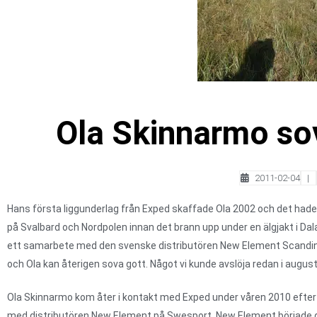
Ola Skinnarmo so
2011-02-04
|
Hans första liggunderlag från Exped skaffade Ola 2002 och det hade
på Svalbard och Nordpolen innan det brann upp under en älgjakt i Dal
ett samarbete med den svenske distributören New Element Scandina
och Ola kan återigen sova gott. Något vi kunde avslöja redan i august
Ola Skinnarmo kom åter i kontakt med Exped under våren 2010 efter
med distributören New Element på Swesport. New Element började d