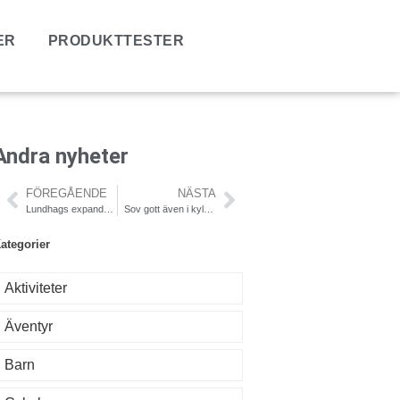
ER
PRODUKTTESTER
Andra nyheter
FÖREGÅENDE
NÄSTA
Lundhags expanderar till Stockholm
Sov gott även i kyla med nya NeoAir Reflect
ategorier
Aktiviteter
Äventyr
Barn