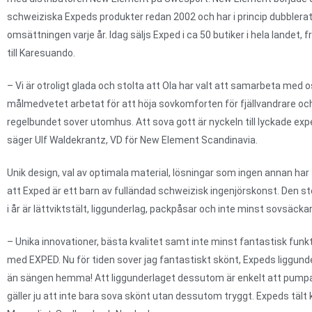
schweiziska Expeds produkter redan 2002 och har i princip dubblera
omsättningen varje år. Idag säljs Exped i ca 50 butiker i hela landet,
till Karesuando.
– Vi är otroligt glada och stolta att Ola har valt att samarbeta med os
målmedvetet arbetat för att höja sovkomforten för fjällvandrare o
regelbundet sover utomhus. Att sova gott är nyckeln till lyckade expe
säger Ulf Waldekrantz, VD för New Element Scandinavia.
Unik design, val av optimala material, lösningar som ingen annan har
att Exped är ett barn av fulländad schweizisk ingenjörskonst. Den s
i år är lättviktstält, liggunderlag, packpåsar och inte minst sovsäckar
– Unika innovationer, bästa kvalitet samt inte minst fantastisk funkt
med EXPED. Nu för tiden sover jag fantastiskt skönt, Expeds liggunde
än sängen hemma! Att liggunderlaget dessutom är enkelt att pumpa
gäller ju att inte bara sova skönt utan dessutom tryggt. Expeds tält 