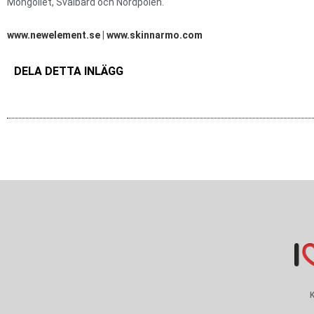
Mongoliet, Svalbard och Nordpolen.
www.newelement.se
|
www.skinnarmo.com
DELA DETTA INLÄGG