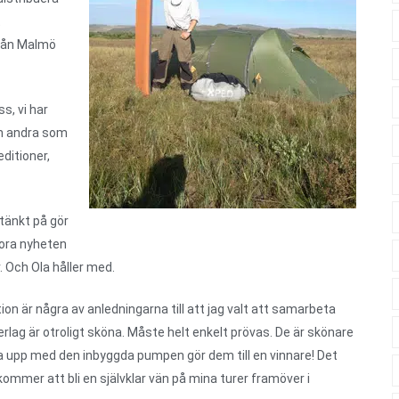
t
 från Malmö
s, vi har
ch andra som
ditioner,
 tänkt på gör
tora nyheten
. Och Ola håller med.
ion är några av anledningarna till att jag valt att samarbeta
rlag är otroligt sköna. Måste helt enkelt prövas. De är skönare
 upp med den inbyggda pumpen gör dem till en vinnare! Det
kommer att bli en självklar vän på mina turer framöver i