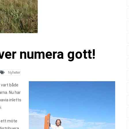
ver numera gott!
Nyheter
 vart både
arna. Nu har
via inletts
i.
 ett möte
istribuera