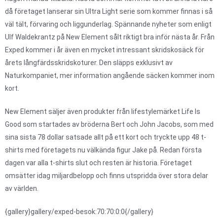
då företaget lanserar sin Ultra Light serie som kommer finnas i så
väl tält, förvaring och liggunderlag. Spännande nyheter som enligt
Ulf Waldekrantz på New Element sålt riktigt bra inför nästa år. Från
Exped kommer i år även en mycket intressant skridskosäck för
årets långfärdsskridskoturer. Den släpps exklusivt av
Naturkompaniet, mer information angående säcken kommer inom
kort.
New Element säljer även produkter från lifestylemärket Life Is
Good som startades av bröderna Bert och John Jacobs, som med
sina sista 78 dollar satsade allt på ett kort och tryckte upp 48 t-
shirts med företagets nu välkända figur Jake på. Redan första
dagen var alla t-shirts slut och resten är historia. Företaget
omsätter idag miljardbelopp och finns utspridda över stora delar
av världen.
{gallery}gallery/exped-besok:70:70:0:0{/gallery}