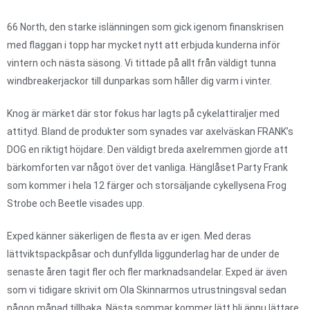
66 North, den starke islänningen som gick igenom finanskrisen
med flaggan i topp har mycket nytt att erbjuda kunderna inför
vintern och nästa säsong. Vi tittade på allt från väldigt tunna
windbreakerjackor till dunparkas som håller dig varm i vinter.
Knog är märket där stor fokus har lagts på cykelattiraljer med
attityd. Bland de produkter som synades var axelväskan FRANK’s
DOG en riktigt höjdare. Den väldigt breda axelremmen gjorde att
bärkomforten var något över det vanliga. Hänglåset Party Frank
som kommer i hela 12 färger och storsäljande cykellysena Frog
Strobe och Beetle visades upp.
Exped känner säkerligen de flesta av er igen. Med deras
lättviktspackpåsar och dunfyllda liggunderlag har de under de
senaste åren tagit fler och fler marknadsandelar. Exped är även
som vi tidigare skrivit om Ola Skinnarmos utrustningsval sedan
någon månad tillbaka. Nästa sommar kommer lätt bli ännu lättare