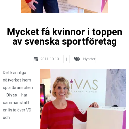
Mycket få kvinnor i toppen
av svenska sportföretag
2011-10-10
|
Nyheter
Det kvinnliga
nätverket inom
sportbranschen
–
Divas
– har
sammanställt
en lista över VD
och