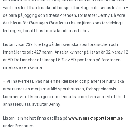
den allra största delen av inköpen i hemmen och kvinnor har även
varit en stor tillväxtmarknad för sportföretagen de senaste åren –
se bara på jogging och fitness-trenden, fortsätter Jenny. Då vore
det bästa för företagen förstås att ha en jämn könsfördelning i
ledningen, för att bäst möta kundernas behov.
Listan visar 239 företag på den svenska sportbranschen och
innehåller totalt 427 namn. Antalet kvinnor på listan är 32, varav 12
är VD. Det innebär att knappt 5 % av VD-posterna på företagen
innehas av en kvinna.
– Vi i nätverket Divas har en hel del idéer och planer för hur vi ska
arbeta mot en mer jämställd sportbransch, förhoppningsvis
kommer vi att kunna göra om denna lista om fem år med ett helt
annat resultat, avslutar Jenny.
Listan i sin helhet finns att läsa på
www.svensktsportforum.se
,
under Pressrum.