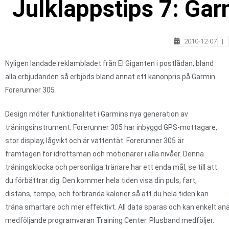
Julklappstips 7: Ga
2010-12-07
|
Nyligen landade reklambladet från El Giganten i postlådan, bland
alla erbjudanden så erbjöds bland annat ett kanonpris på Garmin
Forerunner 305
Design möter funktionalitet i Garmins nya generation av
träningsinstrument. Forerunner 305 har inbyggd GPS-mottagare,
stor display, lågvikt och är vattentät. Forerunner 305 är
framtagen för idrottsmän och motionärer i alla nivåer. Denna
träningsklocka och personliga tränare har ett enda mål, se till att
du förbättrar dig. Den kommer hela tiden visa din puls, fart,
distans, tempo, och förbrända kalorier så att du hela tiden kan
träna smartare och mer effektivt. All data sparas och kan enkelt ana
medföljande programvaran Training Center. Plusband medföljer.