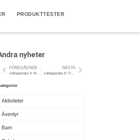
ER
PRODUKTTESTER
Andra nyheter
FÖREGÅENDE
NÄSTA
Julklappstips 6: Man kan inte få för många!
Julklappstips 8: Traveller First Aid Kit
ategorier
Aktiviteter
Äventyr
Barn