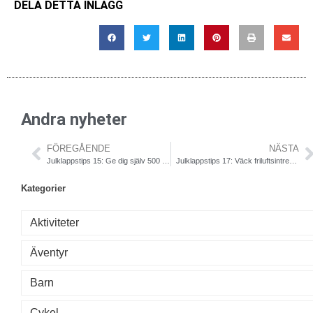
DELA DETTA INLÄGG
Andra nyheter
FÖREGÅENDE
NÄSTA
Julklappstips 15: Ge dig själv 500 kr i presentkort!
Julklappstips 17: Väck friluftsintresset till liv hos de minsta
Kategorier
Aktiviteter
Äventyr
Barn
Cykel