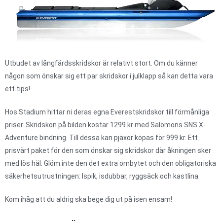
Utbudet av långfärdsskridskor är relativt stort. Om du känner
någon som önskar sig ett par skridskor i julklapp så kan detta vara
ett tips!
Hos Stadium hittar ni deras egna Everestskridskor till förmånliga
priser. Skridskon på bilden kostar 1299 kr med Salomons SNS X-
Adventure bindning. Till dessa kan pjäxor köpas för 999 kr. Ett
prisvärt paket för den som önskar sig skridskor där åkningen sker
med lös häl. Glöm inte den det extra ombytet och den obligatoriska
säkerhetsutrustningen: Ispik, isdubbar, ryggsäck och kastlina.
Kom ihåg att du aldrig ska bege dig ut på isen ensam!