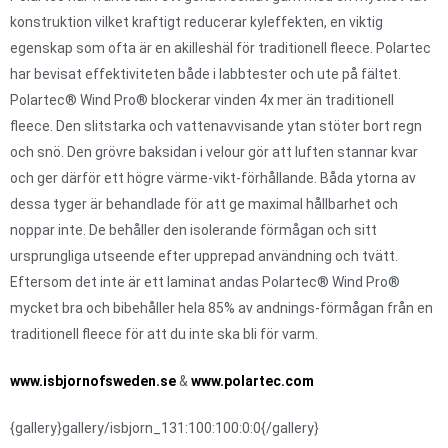
konstruktion vilket kraftigt reducerar kyleffekten, en viktig
egenskap som ofta är en akilleshäl för traditionell fleece. Polartec
har bevisat effektiviteten både i labbtester och ute på fältet.
Polartec® Wind Pro® blockerar vinden 4x mer än traditionell
fleece. Den slitstarka och vattenavvisande ytan stöter bort regn
och snö. Den grövre baksidan i velour gör att luften stannar kvar
och ger därför ett högre värme-vikt-förhållande. Båda ytorna av
dessa tyger är behandlade för att ge maximal hållbarhet och
noppar inte. De behåller den isolerande förmågan och sitt
ursprungliga utseende efter upprepad användning och tvätt.
Eftersom det inte är ett laminat andas Polartec® Wind Pro®
mycket bra och bibehåller hela 85% av andnings-förmågan från en
traditionell fleece för att du inte ska bli för varm.
www.isbjornofsweden.se
&
www.polartec.com
{gallery}gallery/isbjorn_131:100:100:0:0{/gallery}