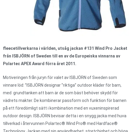
fleecetillverkarna i världen, utsåg jackan #131 Wind Pro Jacket
från ISBJÖRN of Sweden till en av de Europeiska vinnarna av
Polartec APEX Award förra året 2011.
Motiveringen från juryn för valet av ISBJÖRN of Sweden som
vinnare löd: ”ISBJÖRN designar ”riktiga” outdoor kläder för barn,
med grundtanken att barn är de som bäst behöver skydd för
vädrets makter. De kombinerar passform och funktion för barnen
på ett föredömligt sätt i kombination med en vuxeninspirerad
outdoor design. ISBJÖRN bevisar detta i en snygg jacka med huva
tillverkad i återvunnen Polartec® Wind Pro® med Hardface®
Technology. Jackan med sin användbarhet, stretchighet och höga