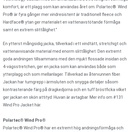
komfort, är ett plagg som kan användas året om. Polartec® Wind
Pro® är fyra gånger mer vindresistent är traditionell fleece och
Hardface® ytan ger materialet en vattenavstötande förmåga
samt en extrem slittålighet.”
En ytterst mångsidig jacka, tillverkad i ett vindtätt, stretchigt och
vattenavvisande material med enorm slittålighet. Den extremt
goda andningen tillsammans med den mjukt flossade insidan och
4-vägsstretchen, ger en jacka som kan användas både som
ytterplagg och som mellanlager. Tillverkad av återvunnen fiber.
Jackan har tumgrepp i ärmsluten och snygga detaljer såsom
kontrasterande färg på dragkedjorna och en tuff bröstficka vilket
ger jackan en skön attityd. Huvan är avtagbar. Mer info om #131
Wind Pro Jacket här.
Polartec® Wind Pro®
Polartec® Wind Pro® har en extremt hög andningsförmåga och