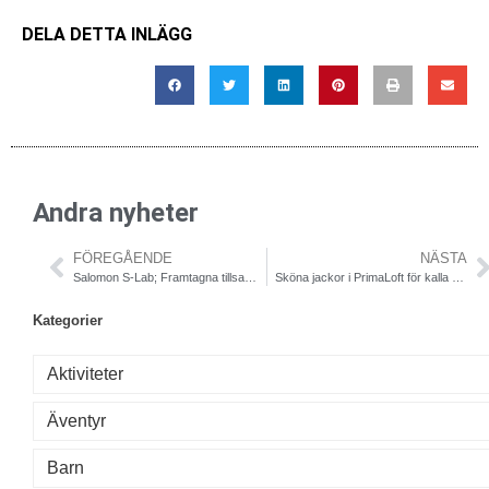
DELA DETTA INLÄGG
Andra nyheter
FÖREGÅENDE
NÄSTA
Salomon S-Lab; Framtagna tillsammans med några av världens bästa löpare
Sköna jackor i PrimaLoft för kalla vår- och sommarkvällar
Kategorier
Aktiviteter
Äventyr
Barn