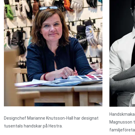
Handskmakar
Designchef Marianne Knutsson-Hall har designat
Magnusson ti
tusentals handskar på Hestra.
familjeföret