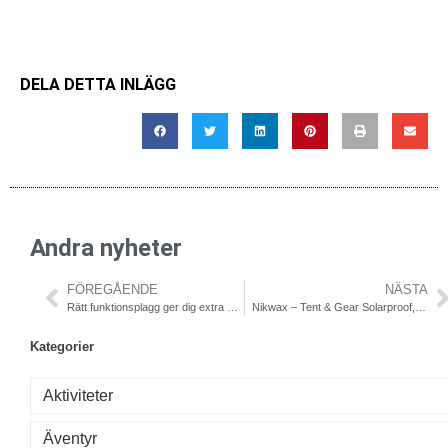
DELA DETTA INLÄGG
Andra nyheter
FÖREGÅENDE
NÄSTA
Rätt funktionsplagg ger dig extra motivation inför sommarlöpningen
Nikwax – Tent & Gear Solarproof, väder- och solskydd för din utrustning
Kategorier
Aktiviteter
Äventyr