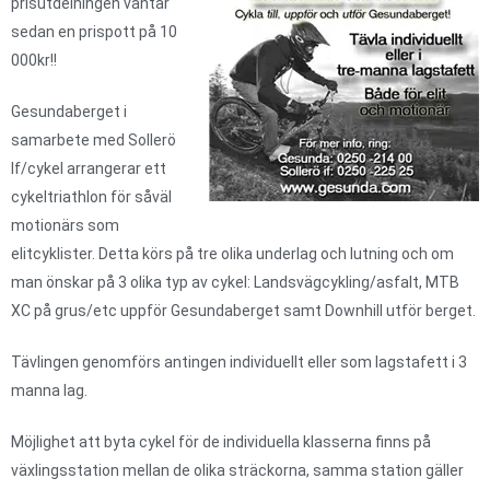
prisutdelningen väntar
sedan en prispott på 10
000kr!!
Gesundaberget i
samarbete med Sollerö
If/cykel arrangerar ett
cykeltriathlon för såväl
motionärs som
elitcyklister. Detta körs på tre olika underlag och lutning och om
man önskar på 3 olika typ av cykel: Landsvägcykling/asfalt, MTB
XC på grus/etc uppför Gesundaberget samt Downhill utför berget.
Tävlingen genomförs antingen individuellt eller som lagstafett i 3
manna lag.
Möjlighet att byta cykel för de individuella klasserna finns på
växlingsstation mellan de olika sträckorna, samma station gäller