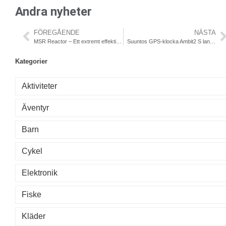
Andra nyheter
FÖREGÅENDE
NÄSTA
MSR Reactor – Ett extremt effektivt gaskök
Suuntos GPS-klocka Ambit2 S lanseras i snygg dammodell
Kategorier
Aktiviteter
Äventyr
Barn
Cykel
Elektronik
Fiske
Kläder