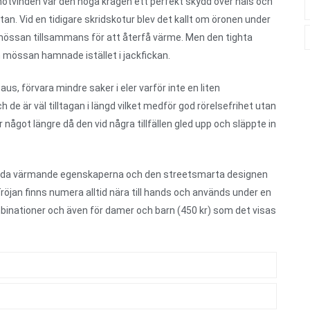
motvinden var den höga kragen ett perfekt skydd över hals och
tan. Vid en tidigare skridskotur blev det kallt om öronen under
össan tillsammans för att återfå värme. Men den tighta
 mössan hamnade istället i jackfickan.
s, förvara mindre saker i eler varför inte en liten
e är väl tilltagan i längd vilket medför god rörelsefrihet utan
något längre då den vid några tillfällen gled upp och släppte in
 goda värmande egenskaperna och den streetsmarta designen
jan finns numera alltid nära till hands och används under en
ombinationer och även för damer och barn (450 kr) som det visas