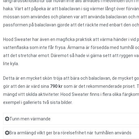
långfärdsskridskotur där huvan inte alls anvädes i medvinden och i 
haka. Värt att påpeka är att balaclavan i sig värmer långt över förvän
mössan som användes och planen var att använda balaclavan och m
passformen på balaclavan gjorde att det räckte med enbart den och
Hood Sweater har även en magficka praktisk att värma händer i vid pau
vattenflaska som inte får frysa. Ärmarna är försedda med tumhål och d
att det stretchar emot. Däremot så hade vi gärna sett att ryggen var 
lite kyla.
Detta är en mycket skön tröja att bära och balaclavan, de mycket
gör att den är värd sina
790 kr
som är det rekommenderade priset. Trö
mängd vitt skilda aktiviteter. Hood Sweater finns i flera olika färgk
exempel i galleriets två sista bilder.
Tunn men värmande
Bra armlängd vilkt ger bra rörelsefrihet när tumhålen används