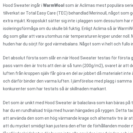
Hood Sweater ingår i
WarmWool
som är Aclimas mest populära serie 
tillverkat av Total Easy Care (TEC) behandlad Merinoull, något som g
extra mjukt. Kroppslukt sätter sig inte i plaggen som dessutom har
isoleringsförmåga om du skulle bli fuktig. Enligt Aclima så är WarmWo
dig som gillar att vara utomhus när temperaturen kryper under noll.
huden har du sörjt för god värmebalans. Något som vi helt och fullo 
Det absolut första som slår en när Hood Sweater testas för första 
pass varm den är trots att den är så tunn (200g/m2), svaret är att
luften från kroppen själv får göra en del av jobbet då materialet inte 
och därför binder den varma luften. I jämförelse med plagg i samma 
konkurenter som har testats så är skillnaden markant.
Det som är unikt med Hood Sweater är balaclava som kan bäras på tre
har du en rundhalsad tröja med huvan hängades på ryggen. Detta tack
att använda den som en hög värmande krage och alternativ tre är at
att du mycket smidigt kan justera den efter de förhållanden moder na