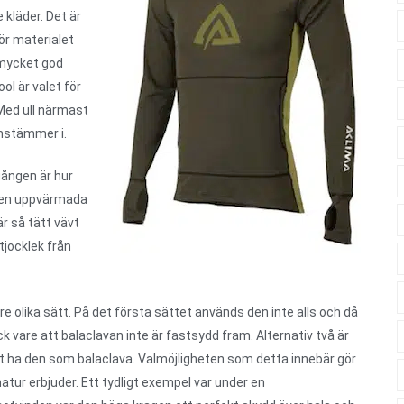
kläder. Det är
ör materialet
 mycket god
ol är valet för
 Med ull närmast
instämmer i.
gången är hur
 den uppvärmada
är så tätt vävt
tjocklek från
 olika sätt. På det första sättet används den inte alls och då
 vare att balaclavan inte är fastsydd fram. Alternativ två är
t ha den som balaclava. Valmöjligheten som detta innebär gör
tur erbjuder. Ett tydligt exempel var under en