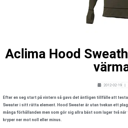
Aclima Hood Sweath
värm
2012-02-19
Efter en seg start på vintern så gavs det äntligen tillfälle att tes
Sweater i sitt rätta element. Hood Sweater är utan tvekan ett pla
många förhållanden men som gör sig allra bäst som lager två när
kryper ner mot noll eller minus.