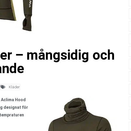
er – mångsidig och
ande
|
Kläder
ta Aclima Hood
gg designat för
 tempraturen