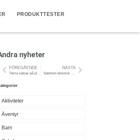
ER
PRODUKTTESTER
Andra nyheter
FÖREGÅENDE
NÄSTA
Tierra satsar på plagg i Gore-Tex Active Shell
Salomon lanserar helt ny typ av vattenflaska
ategorier
Aktiviteter
Äventyr
Barn