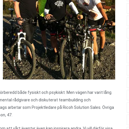
l förberedd både fysiskt och psykiskt. Men vägen har varit lång.
mental rådgivare och diskuterat teambuilding och
dags arbetar som Projektledare på Ricoh Solution Sales. Övriga
on, 47.
m att vårt äventyr även kan inspirera andra. Vi vill därför visa