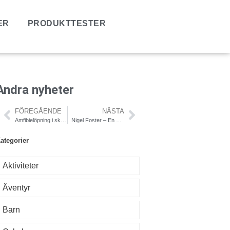
ER
PRODUKTTESTER
Andra nyheter
FÖREGÅENDE
NÄSTA
Amfibielöpning i skärgården
Nigel Foster – En av världens främsta kajakpaddlare kommer till Västerås
ategorier
Aktiviteter
Äventyr
Barn