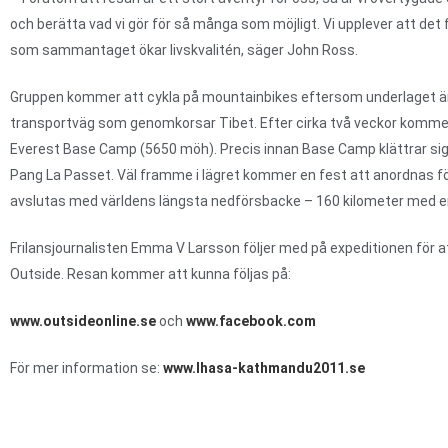
och berätta vad vi gör för så många som möjligt. Vi upplever att de
som sammantaget ökar livskvalitén, säger John Ross.
Gruppen kommer att cykla på mountainbikes eftersom underlaget är k
transportväg som genomkorsar Tibet. Efter cirka två veckor kommer 
Everest Base Camp (5650 möh). Precis innan Base Camp klättrar si
Pang La Passet. Väl framme i lägret kommer en fest att anordnas för
avslutas med världens längsta nedförsbacke – 160 kilometer med en
Frilansjournalisten Emma V Larsson följer med på expeditionen för a
Outside. Resan kommer att kunna följas på:
www.outsideonline.se
och
www.facebook.com
För mer information se:
www.lhasa-kathmandu2011.se