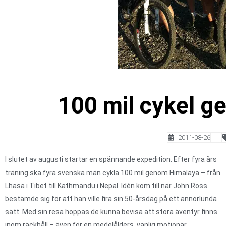
100 mil cykel 
2011-08-26
|
I slutet av augusti startar en spännande expedition. Efter fyra års
träning ska fyra svenska män cykla 100 mil genom Himalaya – från
Lhasa i Tibet till Kathmandu i Nepal. Idén kom till när John Ross
bestämde sig för att han ville fira sin 50-årsdag på ett annorlunda
sätt. Med sin resa hoppas de kunna bevisa att stora äventyr finns
inom räckhåll – även för en medelålders, vanlig motionär.