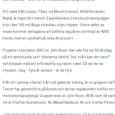
Att cykla från Lhasa i Tibet, via Mount Everest, till Kathmandu i
Nepal, är ingen lätt match. Expeditionens största utmaning ligger
inte i den 100 mil långa sträckan, utan i höjden. Större delen av
resan kommer deltagarna att befinna sig på en snitthöjd av 4000
meter, med en syrehalt på cirka 40 procent.
Projektet startades 2007 av John Ross. Han ville fira sin 50-årsdag
på ett annorlunda sätt. Vännerna tänkte ”Hur svårt kan det vara?”
och började med att införskaffa sig varsin cykel. Då var de nio
stycken, i dag – fyra år senare – är de fyra.
Från att i princip startat från noll gällande träning, är nu gruppen vä
Tester har genomförts på Bosön och de har regelbundet träffat en 
motivationspsykologi. Gruppen leds av John Ross, 49 år, som till var
tre är Staffan Gustafsson, 45, Mikael Näslund, 49, och Stefan Peters
– Förutom att resan är ett stort äventyr för oss, så är vi övertygade o