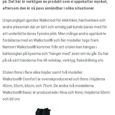
på. Det här är verkligen en produkt som vi uppskattar mycket,
eftersom den är så pass användbar i olika situationer.
Ursprungligen gjordes Walkstool för elektriker, hantverkare och
andra yrkesmän där en lätt och smidig pall kunde bäras med för
att underlätta deras fysiska jobb. Men många andra upptäckte
fördelarna med en Walkstool® och fler modeller togs fram.
Namnet Walkstool® kommer från att stolen kan hängas i
bältesöglan på byxorna och ”hänger med” även om du går. Du har
på så sätt händerna fria till redskap, verktyg, fiskedrillning etc.
Stolen finns i flera olika höjder samt två modeller.
Walkstool® Comfort är svenskproducerad och finns i höjderna
45cm, 55cm, 65cm, och 75cm. De andra två modellerna
Walkstool® Basic är producerade i Kina och finns i höjderna 50cm
och 60 cm.