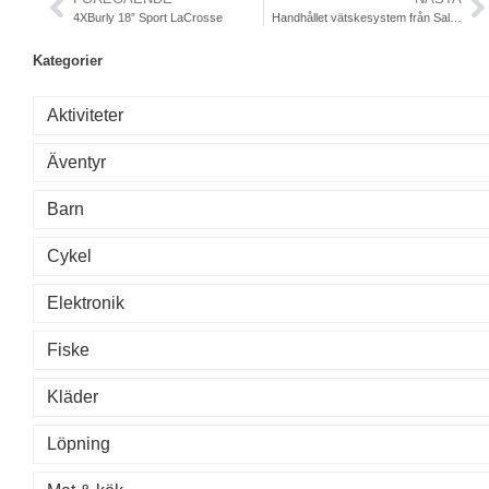
4XBurly 18” Sport LaCrosse
Handhållet vätskesystem från Salomon Lab
Kategorier
Aktiviteter
Äventyr
Barn
Cykel
Elektronik
Fiske
Kläder
Löpning