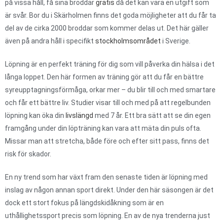
på vissa håll, få sina broddar
gratis
då det kan vara en utgift som
är svår. Bor du i Skärholmen finns det goda möjligheter att du får ta
del av de cirka 2000 broddar som kommer delas ut. Det här gäller
även på andra håll i specifikt
stockholmsområdet
i Sverige.
Löpning är en perfekt träning för dig som vill påverka din hälsa i det
långa loppet. Den här formen av träning gör att du får en bättre
syreupptagningsförmåga, orkar mer – du blir till och med smartare
och får ett bättre liv. Studier visar till och med på att regelbunden
löpning kan öka din
livslängd
med 7 år. Ett bra sätt att se din egen
framgång under din löpträning kan vara att mäta din puls ofta.
Missar man att stretcha, både före och efter sitt pass, finns det
risk för skador.
En ny trend som har växt fram den senaste tiden är löpning med
inslag av någon annan sport direkt. Under den här säsongen är det
dock ett stort fokus på längdskidåkning som är en
uthållighetssport precis som löpning. En av de nya trenderna just